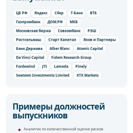
ЦБ РФ
Яндекс
Сбер
Т-Банк
ВТБ
Газпромбанк
ДОМ.РФ
МКБ
Московская биржа
Совкомбанк
РЭШ
Ростсельмаш
Старт Капитал
Яков и Партнеры
Банк Держава
Alber Blanc
Atomic Capital
Da Vinci Capital
Fidem Research Group
Fordewind
JTI
Lamoda
Pinely
Seatown Investments Limited
XTX Markets
Примеры должностей
выпускников
Аналитик по количественной оценке рисков