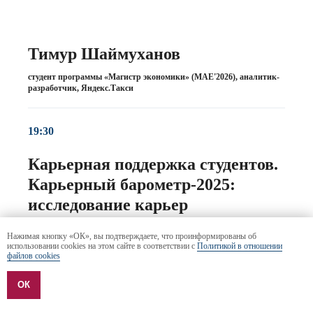
Тимур Шаймуханов
студент программы «Магистр экономики» (MAE'2026), аналитик-
разработчик, Яндекс.Такси
19:30
Карьерная поддержка студентов.
Карьерный барометр-2025:
исследование карьер
выпускников разных лет
Нажимая кнопку «ОК», вы подтверждаете, что проинформированы об
использовании cookies на этом сайте в соответствии с
Политикой в отношении
Карьерная поддержка РЭШ также отличает Школу от
файлов cookies
многих других вузов. Регулярные встречи с
ОК
компаниями-партнерами, эксклюзивные
мероприятия по подготовке к карьере и карьерному