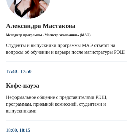
Александра Мастакова
Менеджер программы «Магистр экономики» (МАЭ)
Студенты и выпускники программы МАЭ ответят на
вопросы об обучении и карьере после магистратуры РЭШ
Образование на уровне
лучших мировых
стандартов
17:40– 17:50
Кофе-пауза
90%
Неформальное общение с представителями РЭШ,
программам, приемной комиссией, студентами и
профессоров РЭШ — обладатели степени
выпускниками
PhD топовых вузов мира (Harvard, MIT,
Stanford, LBS, Oxford и др.) Наши
приглашенные профессора — это топ-
менеджеры и эксперты из бизнеса
18:00, 18:15