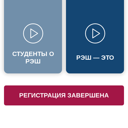
СТУДЕНТЫ О
РЭШ — ЭТО
РЭШ
РЕГИСТРАЦИЯ ЗАВЕРШЕНА
На Дне открытых дверей
будет возможность:
Услышать
из первых уст
как уже более 30-ти лет РЭШ удается
удерживать лидирующие позиции в
области экономического образования в
России и завоёвывать международное
признание