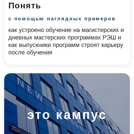
Узнать
от тех, кто проводит прием в РЭШ
как подготовиться и поступить на
магистерские и дневные мастерские
программы, а также что нужно для
получения грантов на обучение и
стипендий
Пообщаться
и поесть пиццы
с руководством программ,
профессорами, студентами,
выпускниками, приемной комиссией в
неформальной и легкой обстановке