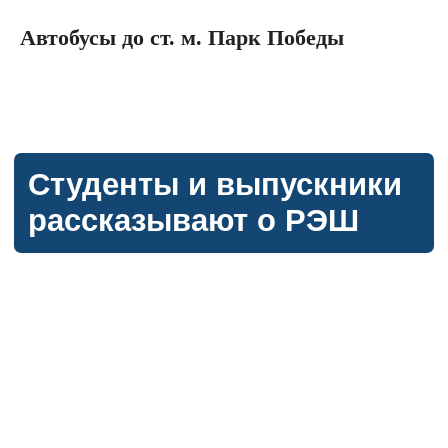
1/6
Автобусы до ст. м. Парк Победы
Каждый шестой выпускник РЭШ получил
степень PhD в ведущих университетах мира
5
студентов в среднем приходится на одного
преподавателя. Обучение проходит в
небольших группах, что гарантирует
постоянный контакт с профессорами.
Карьерные перспективы
выпускников РЭШ