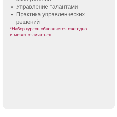
Как проходит
обучение
Место:
Novоtel Киевская
Расписание:
Будни 19:00-22:00
Язык обучения:
RUS+ENG