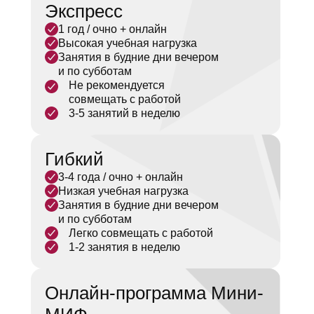
Экспресс
кто совмещает учебу с работой.
Занятия проходят два-три раза в неделю
1 год / очно + онлайн
по будням в гостинице Novоtel Киевская
Высокая учебная нагрузка
(2 минуты пешком от метро). Все лекции
Занятия в будние дни вечером
транслируются онлайн, поэтому при
и по субботам
необходимости можно подключаться
Не рекомендуется
удалённо.
совмещать с работой
3-5 занятий в неделю
Гибкий
3-4 года / очно + онлайн
Низкая учебная нагрузка
Занятия в будние дни вечером
и по субботам
Преподаватели
Легко совмещать с работой
1-2 занятия в неделю
Онлайн-программа Мини-