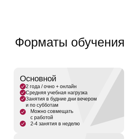
Современная траектория
Форматы обучения
Учебный план сочетает обязательные
курсы по финансам и набор элективов,
которые позволяют выстраивать
индивидуальную траекторию под свои
профессиональные задачи. Программа
даёт доступ к современным аудиториям,
библиотеке и онлайн-ресурсам РЭШ,
Основной
а также к сообществу студентов
2 года / очно + онлайн
и выпускников Школы, что особенно
Средняя учебная нагрузка
ценят студенты
Занятия в будние дни вечером
и по субботам
Можно совмещать
с работой
2-4 занятия в неделю
Гибкий формат
Обучение на программе МИФ проходит
в вечернее время и рассчитано на тех,