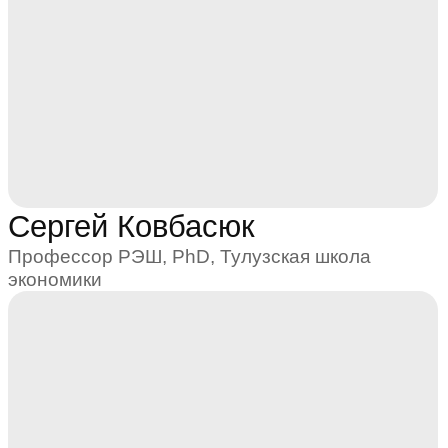
Расширение круга контактов
Ролан Гринис
в профессиональном сообществе
в России и за рубежом
Приглашенный преподаватель (МФТИ), PhD,
Оксфордский университет
Адаптивность
Обучение в своем темпе с фокусом
на интересующие направления