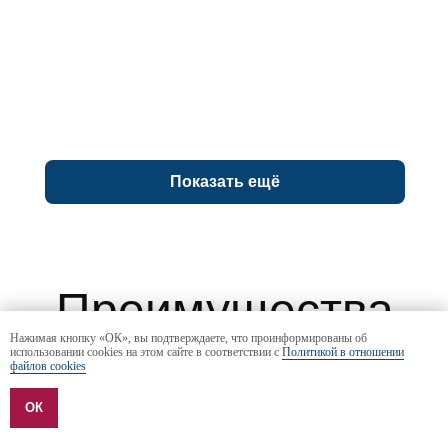
Приглашенный преподаватель (Revolut), PhD,
Нью-Йоркский университет
перспективы
выпускников РЭШ
Показать ещё
Нажимая кнопку «ОК», вы подтверждаете, что проинформированы об
использовании cookies на этом сайте в соответствии с
Политикой в отношении
файлов cookies
Алексей Горяев
ОК
Профессор РЭШ, PhD, Тилбургский
Выпускники РЭШ работают