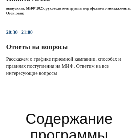
Продвинутые курсы
выпускник МИФ’2025, руководитель группы портфельного менеджмента,
Озон Банк
по финансам
Корпоративное хеджирование
Риск менеджмент
20:30– 21:00
Инструменты с фиксированной
Ответы на вопросы
доходностью
Бизнес-статистика
Расскажем о графике приемной кампании, способах и
Финансовая эконометрика
правилах поступления на МИФ. Ответим на все
Прямые инвестиции и венчурный
интересующие вопросы
капитал
ФинТех
Деривативы: Прикладной курс
Корпоративные финансы:
продвинутый курс
Инструменты для решения
бизнес-задач
Машинное обучение в бизнесе
Искусственный интеллект