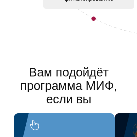
Вам подойдёт
программа МИФ,
Программа Дня
если вы
открытых дверей