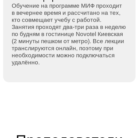
Еркин Китапбаев
Приглашенный преподаватель (Университет
Халифы, ОАЭ), PhD, Манчестерский
университет