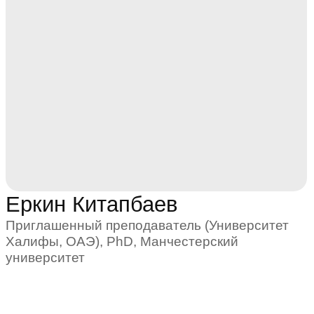
Павлэ Радичевич
Профессор РЭШ, PhD, Бизнес-школа
Университета Нового Южного Уэльса
Удобные форматы
Занятия в центре Москвы с возможностью
подключаться онлайн из любой точки мира
Владимир Красик
Карьерные