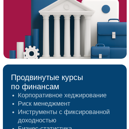
Среда финансового рынка
Карьера в финансах
Финансовое регулирование
Макроэкономика
Банковское дело
Правовое регулирование рынка
ценных бумаг
Навыки эффективного
управления
Практика публичных
выступлений
Управление талантами