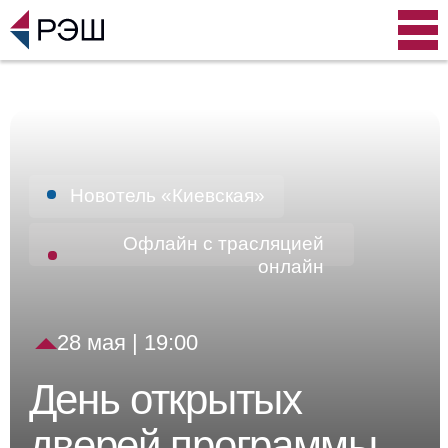
ы
Новотель «Киевская»
Офлайн с трасляцией
онлайн
28 мая | 19:00
День открытых
дверей программы
«Мастер финансов»