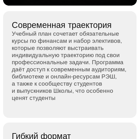
Сергей Ковбасюк
Профессор РЭШ, PhD, Тулузская школа
экономики