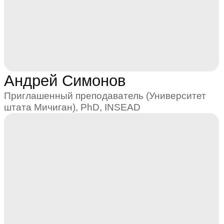
Константин Стырин
Приглашенный преподаватель (Банк России),
PhD, Гарвардский университет
Карьерный лифт
Новые возможности в карьере,
содействие в реализации вашего
потенциала
Нетворкинг